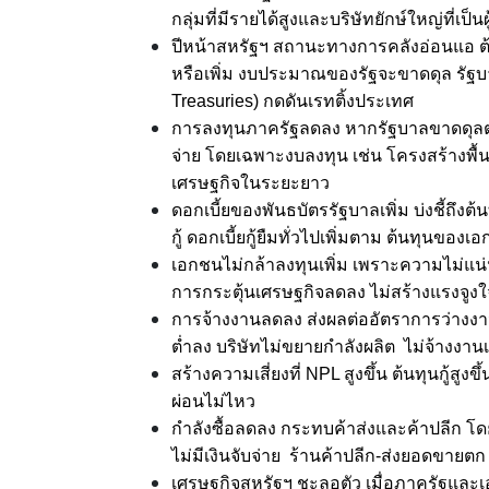
กลุ่มที่มีรายได้สูงและบริษัทยักษ์ใหญ่ที่เป็นผ
ปีหน้าสหรัฐฯ สถานะทางการคลังอ่อนแอ ต้
หรือเพิ่ม งบประมาณของรัฐจะขาดดุล รัฐบา
Treasuries) กดดันเรทติ้งประเทศ
การลงทุนภาครัฐลดลง หากรัฐบาลขาดดุลต่อ
จ่าย โดยเฉพาะงบลงทุน เช่น โครงสร้างพื้
เศรษฐกิจในระยะยาว
ดอกเบี้ยของพันธบัตรรัฐบาลเพิ่ม บ่งชี้ถึงต
กู้ ดอกเบี้ยกู้ยืมทั่วไปเพิ่มตาม ต้นทุนของเอ
เอกชนไม่กล้าลงทุนเพิ่ม เพราะความไม่แน่
การกระตุ้นเศรษฐกิจลดลง ไม่สร้างแรงจ
การจ้างงานลดลง ส่งผลต่ออัตราการว่างงานท
ต่ำลง บริษัทไม่ขยายกำลังผลิต ไม่จ้างงาน
สร้างความเสี่ยงที่ NPL สูงขึ้น ต้นทุนกู้สูงขึ้
ผ่อนไม่ไหว
กำลังซื้อลดลง กระทบค้าส่งและค้าปลีก โดย
ไม่มีเงินจับจ่าย ร้านค้าปลีก-ส่งยอดขายตก
เศรษฐกิจสหรัฐฯ ชะลอตัว เมื่อภาครัฐและเอ