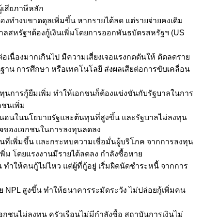
ู้เสียภาษีหลัก
องทำงบขาดดุลเพิ่มขึ้น หากรายได้ลด แต่รายจ่ายคงเดิม
ลสหรัฐฯต้องกู้เงินเพิ่มโดยการออกพันธบัตรสหรัฐฯ (US
เนื่องมากเกินไป มีความเสี่ยงเจอแรงกดดันให้ ตัดลดราย
นฐาน การศึกษา หรือเทคโนโลยี ส่งผลเสียต่อการขับเคลื่อน
้นทุนการกู้ยืมเพิ่ม ทำให้เอกชนก็ต้องแข่งขันกับรัฐบาลในการ
กชนเพิ่ม
นอนในนโยบายรัฐและต้นทุนที่สูงขึ้น และรัฐบาลไม่ลงทุน
ูงใจของเอกชนในการลงทุนลดลง
ี่เพิ่มขึ้น และกระทบความเชื่อมั่นผู้บริโภค จากการลงทุน
เพิ่ม โดยแรงงานมีรายได้ลดลง กำลังซื้อหาย
น ทำให้คนกู้ไม่ไหว แต่ผู้ที่กู้อยู่ เริ่มผิดนัดชำระหนี้ จากการ
 NPL สูงขึ้น ทำให้ธนาคารระมัดระวัง ไม่ปล่อยกู้เพิ่มคน
กชนไม่ลงทุน ครัวเรือนไม่มีกำลังซื้อ สถาบันการเงินไม่