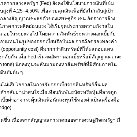
คารกลางสหรัฐฯ (Fed) ยังคงใช้นโยบายการเงินที่เข้ม
ที่ 4.25–4.50% เพื่อควบคุมเงินเฟ้อที่ยังไม่กลับสู่เป้า
่ามกลางสัญญาณชะลอตัวของเศรษฐกิจ เช่น อัตราการจ้าง
ชนีภาคการผลิตอ่อนแรง ได้เริ่มจุดประกายความกังวลใน
ดถอยในระยะต่อไป โดยความสัมพันธ์ระหว่างดอกเบี้ยกับ
ผลตอบแทนในรูปของดอกเบี้ยหรือปันผล การถือครองทองคำ
ส (opportunity cost) ที่มากกว่าสินทรัพย์ที่ให้ผลตอบแทน
กลับกัน เมื่อ Fed เริ่มลดอัตราดอกเบี้ยหรือมีสัญญาณว่าจะ
h tone) นักลงทุนจะหันมามองหาสินทรัพย์ที่มีศักยภาพใน
อันดับต้น ๆ
นไม่เสียโอกาสในการรับดอกเบี้ยจากสินทรัพย์อื่น ผล
ลับมาน่าสนใจเมื่อเทียบกับพันธบัตรหรือหุ้นที่อาจถูก
้ยต่ำอาจกระตุ้นเงินเฟ้อนักลงทุนใช้ทองคำเป็นเครื่องมือ
hedge)
เกิดขึ้น เนื่องจากสัญญาณการกดถอยจากเศรษฐกิจสหรัฐฯ มี