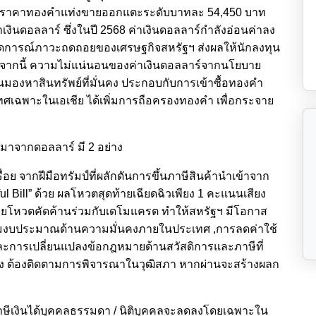
ดยราคาทองคำแท่งขายออกแตะระดับบาทละ 54,450 บาท
ินดอลลาร์ ซึ่งในปี 2568 ค่าเงินดอลลาร์กำลังอ่อนค่าลง
การณ์ภาวะถดถอยของเศรษฐกิจสหรัฐฯ ส่งผลให้นักลงทุน
กจากนี้ ความไม่แน่นอนของค่าเงินดอลลาร์จากนโยบาย
ทุนมองหาสินทรัพย์ที่มั่นคง ประกอบกับการเข้าซื้อทองคำ
พาะในเอเชีย ได้เพิ่มการถือครองทองคำ เพื่อกระจาย
ี่มาจากดอลลาร์ มี 2 อย่าง
่อย จากฝีมือทรัมป์ที่ผลักดันการขึ้นภาษีสินค้านำเข้าจาก
 Bill” ด้วย ผลโหวตสุดท้ายเฉียดฉิวเพียง 1 คะแนนเสียง
รายโหวตคัดค้านร่วมกับเดโมแครต ทำให้สหรัฐฯ มีโอกาส
ิ่มงบประมาณด้านความมั่นคงภายในประเทศ ,การลดค่าใช้
ละการเปลี่ยนแปลงข้อกฎหมายด้านสวัสดิการและภาษีที่
ต้องติดตามการพิจารณาในวุฒิสภา หากผ่านจะสร้างผลก
าษีเงินได้บุคคลธรรมดา / นิติบุคคลจะลดลงโดยเฉพาะใน