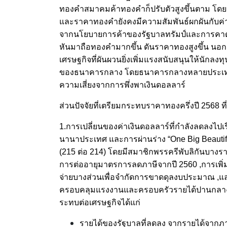
ทองคำสมาคมค้าทองคำก็ปรับตัวสูงขึ้นตาม โ
และราคาทองคำยังคงมีความสัมพันธ์ผกผันกับค่าเง
จากนโยบายการค้าของรัฐบาลทรัมป์และการคาด
หันมาถือทองคำมากขึ้น ดันราคาทองสูงขึ้น นอ
เศรษฐกิจที่ผันผวนยิ่งเพิ่มแรงสนับสนุนให้นักลง
ของธนาคารกลาง โดยธนาคารกลางหลายประเทศเฉ
ความเสี่ยงจากการพึ่งพาเงินดอลลาร์
ส่วนปัจจัยที่เตรียมกระทบราคาทองครึ่งปี 2568 ท
1.การเปลี่ยนของค่าเงินดอลลาร์ที่กำลังลดลงไปเรื
นานาประเทศ และการผ่านร่าง “One Big Beautiful
(215 ต่อ 214) โดยมีสมาชิกพรรครีพับลิกันบาง
การต่ออายุมาตรการลดภาษีจากปี 2560 ,การเพ
จ่ายบางส่วนเพื่อจำกัดการขาดดุลงบประมาณ ,แ
ครอบคลุมแรงงานและครอบครัวรายได้ปานกลาง 
ระทบต่อเศรษฐกิจได้แก่
รายได้ของรัฐบาลที่ลดลง จากรายได้จากภ