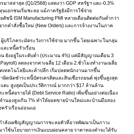
รมาสล่าสุด (Q1/2568) แสดงว่า GDP สหรัฐฯ แตะ-0.3%
อกชนเริ่มชะลอ แม้ภาครัฐยังมีการใช้จ่าย
ดัชนี ISM Manufacturing PMI หลายเดือนติดต่อกันต่ำกว่า
จากคำสั่งซื้อใหม่ (New Orders) และการจ้างงานในภาค
่า ผู้บริโภคระมัดระวังการใช้จ่าย มากขึ้น โดยเฉพาะในกลุ่ม
และหนี้ครัวเรือน
น ยังอยู่ในระดับต่ำ (ประมาณ 4%) แต่มีสัญญาณเตือน 3
yroll) ลดลงจากค่าเฉลี่ย 12 เดือน 2.ชั่วโมงทำงานเฉลี่ย
ริษัทเทคโนโลยีและค้าปลีก เริ่มปลดพนักงานมากขึ้น
าผิดนัดชำระหนี้บัตรเครดิตและสินเชื่อรถยนต์ พุ่งขึ้นสูงสุด
 แตะ สูงสุดเป็นประวัติการณ์ มากกว่า $17 ล้านล้าน
หนี้ต่อรายได้ (Debt Service Ratio) เพิ่มขึ้นอย่างต่อเนื่อง
้ยจำนองสูงเกิน 7% ทำให้ยอดขายบ้านใหม่และบ้านมือสอง
ครัวเรือนอ่อนแอ
ฯ กำลังเผชิญสัญญาณการชะลอตัวที่อาจพัฒนาเป็นภาวะ
มาใช้นโยบายการเงินแบบผ่อนคลาย ราคาทองคำจะได้รับ