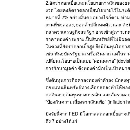
2.อัตราดอกเบี้ยและนโยบายการเงินของธนา
งวด โดยคงอัตราดอกเบี้ยนโยบายไว้ในระดับสูง
หมายที่ 2% อย่างมั่นคง อย่างไรก็ตาม ท
งานที่ชะลอลง, ยอดค้าปลีกหดตัว, และ ดั
ตลาดว่าเศรษฐกิจสหรัฐฯ อาจเข้าสู่ภาวะถ
ราคาทองคำ เพราะเป็นสินทรัพย์ที่ไม่มี
ในช่วงที่อัตราดอกเบี้ยสูง จึงมีต้นทุนโอกา
เช่น พันธบัตรรัฐบาล หรือเงินฝาก แต่ในทาง
เปลี่ยนนโยบายเป็นแบบ “ผ่อนคลาย” (dovis
การรักษามูลค่า ซึ่งทองคำมักเป็นเป้าหมาย
ซึ่งต้นทุนการถือครองทองคำต่ำลง นักลงทุ
ตอบแทนสินทรัพย์ทางเลือกลดลงทำให้ทองคำก
กดดันจากต้นทุนทางการเงิน และอัตราดอกเบี
“ป้องกันความเสี่ยงจากเงินเฟ้อ” (inflation 
ปัจจัยนี้จาก FED มีโอกาสลดดอกเบี้ยอาจ
ถึง 7 อย่างได้แก่