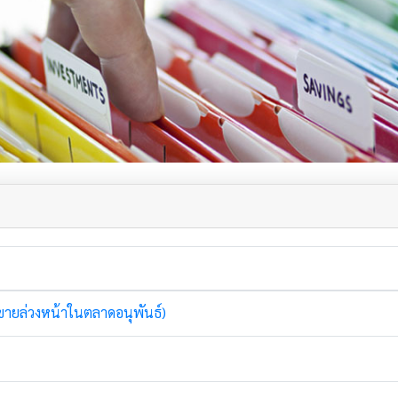
อขายล่วงหน้าในตลาดอนุพันธ์)