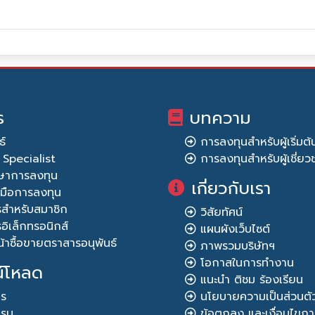
ร
บทความ
ธ์
การลงทุนสำหรับผู้เริ่มต้
Specialist
การลงทุนสำหรับผู้เชี่ย
ึกษาการลงทุน
เกี่ยวกับเรา
องมือการลงทุน
รสำหรับสมาชิก
วิสัยทัศน์
อิเล็กทรอนิกส์
แผนผังเว็บไซต์
้าซื้อขายตราสารอนุพันธ์
ภาพรวมบริษัทฯ
โอกาสในการทำงาน
์โหลด
แนะนำ ติชม ร้องเรียน
าร
นโยบายความเป็นส่วนตั
กรม
ข้อตกลง และเงื่อนไขกา