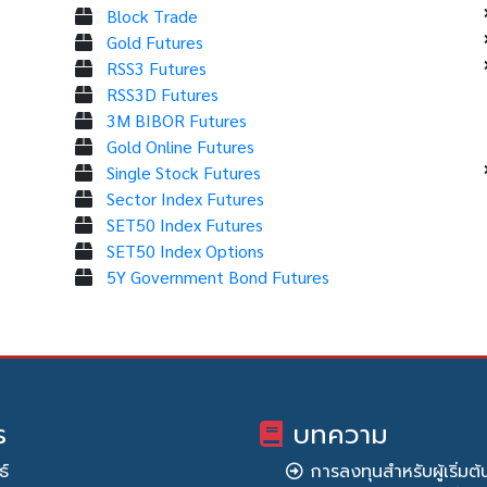
Block Trade
Gold Futures
RSS3 Futures
RSS3D Futures
3M BIBOR Futures
Gold Online Futures
Single Stock Futures
Sector Index Futures
SET50 Index Futures
SET50 Index Options
5Y Government Bond Futures
ร
บทความ
ธ์
การลงทุนสำหรับผู้เริ่มต้