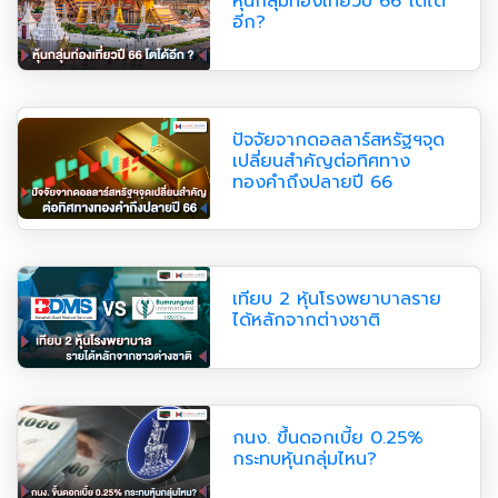
หุ้นกลุ่มท่องเที่ยวปี 66 โตได้
อีก?
ปัจจัยจากดอลลาร์สหรัฐฯจุด
เปลี่ยนสำคัญต่อทิศทาง
ทองคำถึงปลายปี 66
เทียบ 2 หุ้นโรงพยาบาลราย
ได้หลักจากต่างชาติ
กนง. ขึ้นดอกเบี้ย 0.25%
กระทบหุ้นกลุ่มไหน?