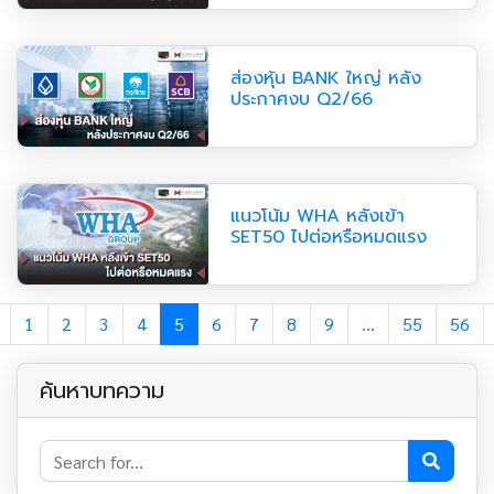
ส่องหุ้น BANK ใหญ่ หลัง
ประกาศงบ Q2/66
แนวโน้ม WHA หลังเข้า
SET50 ไปต่อหรือหมดแรง
1
2
3
4
5
6
7
8
9
...
55
56
ค้นหาบทความ